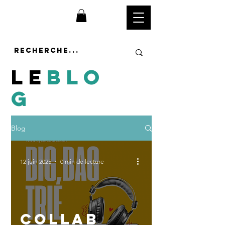
LE
BLO
G
Blog
12 juin 2025
0 min de lecture
COLLAB