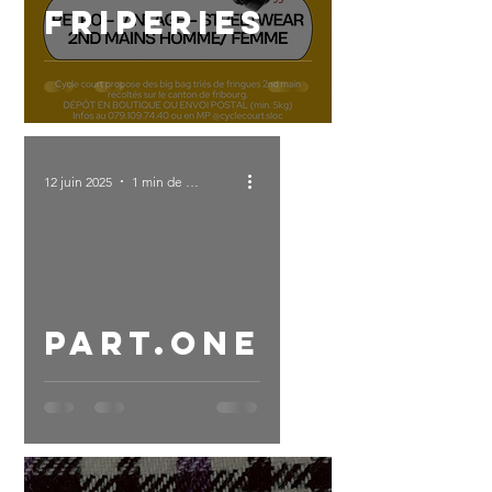
FRIPERIES
12 juin 2025
1 min de lecture
oad video
part.one