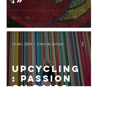
!»
12 déc. 2024
2 min de lecture
Upcycling
: passion
ou raison
?
FAQ